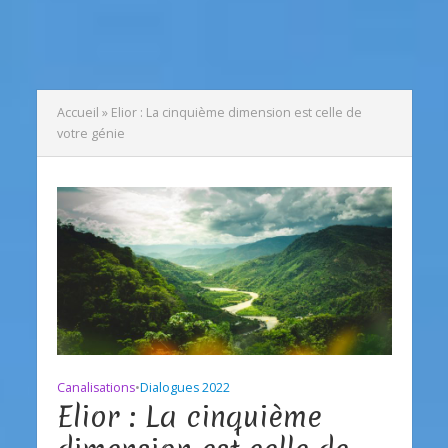
Accueil
»
Elior : La cinquième dimension est celle de
votre génie
Canalisations
•
Dialogues 2022
Elior : La cinquième