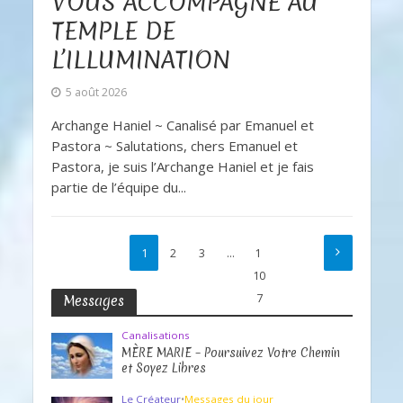
VOUS ACCOMPAGNE AU
TEMPLE DE
L’ILLUMINATION
5 août 2026
Archange Haniel ~ Canalisé par Emanuel et
Pastora ~ Salutations, chers Emanuel et
Pastora, je suis l’Archange Haniel et je fais
partie de l’équipe du...
1
2
3
…
1
10
7
Messages
Canalisations
MÈRE MARIE – Poursuivez Votre Chemin
et Soyez Libres
Le Créateur
•
Messages du jour