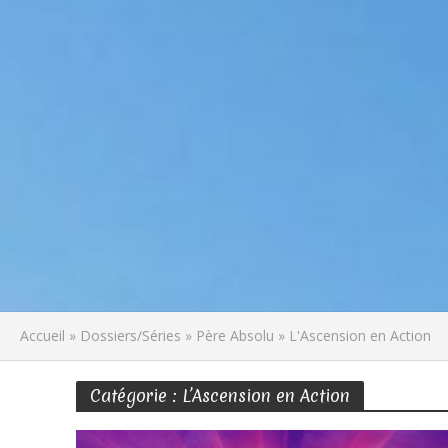
Accueil
»
Dossiers/Séries
»
Père Absolu
»
L'Ascension en Action
Catégorie : L’Ascension en Action