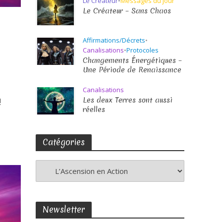
Le Créateur
•
Messages du jour
Le Créateur – Sans Chaos
Affirmations/Décrets
•
Canalisations
•
Protocoles
Changements Énergétiques –
Une Période de Renaissance
Canalisations
Les deux Terres sont aussi
!
réelles
Catégories
Newsletter