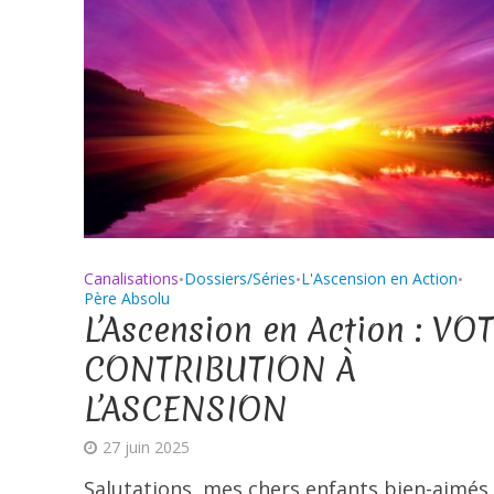
Canalisations
Dossiers/Séries
L'Ascension en Action
•
•
•
Père Absolu
L’Ascension en Action : VO
CONTRIBUTION À
L’ASCENSION
27 juin 2025
Salutations, mes chers enfants bien-aimés 