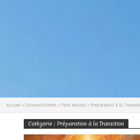
Accueil
»
Dossiers/Séries
»
Père Absolu
»
Préparation à la Transit
Catégorie : Préparation à la Transition