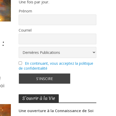
Une fois par jour.
Prénom
Courriel
 :
En continuant, vous acceptez la politique
de confidentialité
!
oi
S’ouvrir à la Vie
Une ouverture à la Connaissance de Soi