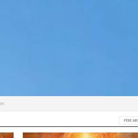
ion
PÈRE A