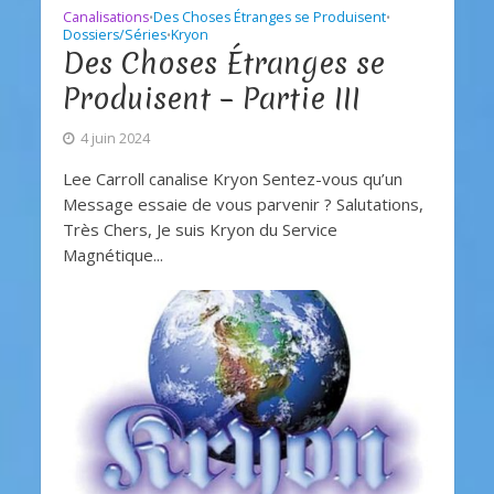
Canalisations
Des Choses Étranges se Produisent
•
•
Dossiers/Séries
Kryon
•
Des Choses Étranges se
Produisent – Partie III
4 juin 2024
Lee Carroll canalise Kryon Sentez-vous qu’un
Message essaie de vous parvenir ? Salutations,
Très Chers, Je suis Kryon du Service
Magnétique...