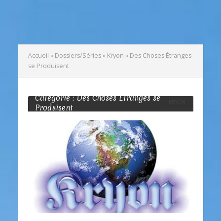
Accueil
»
Dossiers/Séries
»
Kryon
»
Des Choses Étranges
se Produisent
Catégorie : Des Choses Étranges se
KRYON
Produisent