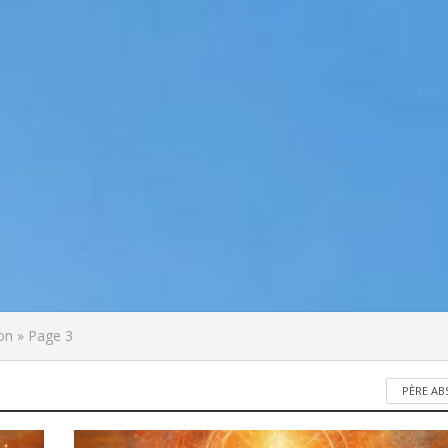
ion
»
Page 3
PÈRE A