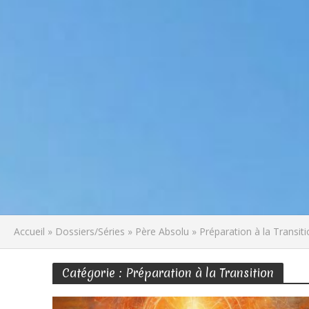
Accueil
»
Dossiers/Séries
»
Père Absolu
»
Préparation à la Transit
Catégorie : Préparation à la Transition