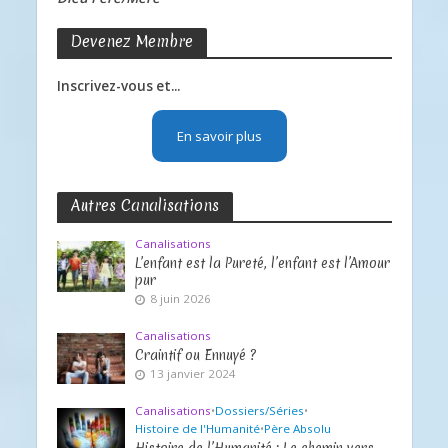
Devenez Membre
Inscrivez-vous et...
En savoir plus
Autres Canalisations
Canalisations
L’enfant est la Pureté, l’enfant est l’Amour
pur
8 juin 2026
Canalisations
Craintif ou Ennuyé ?
13 janvier 2024
Canalisations
•
Dossiers/Séries
•
Histoire de l'Humanité
•
Père Absolu
Histoire de l’Humanité : Le chemin vers