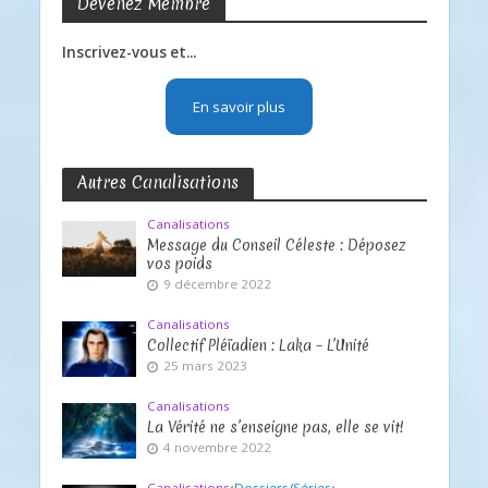
Devenez Membre
Inscrivez-vous et...
En savoir plus
Autres Canalisations
Canalisations
Message du Conseil Céleste : Déposez
vos poids
9 décembre 2022
Canalisations
Collectif Pléïadien : Laka – L’Unité
25 mars 2023
Canalisations
La Vérité ne s’enseigne pas, elle se vit!
4 novembre 2022
Canalisations
•
Dossiers/Séries
•