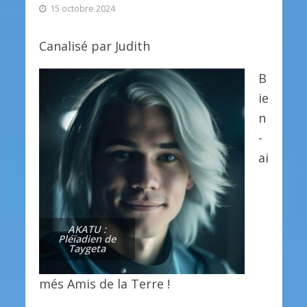
15 octobre 2024
Canalisé par Judith
B
ie
n
-
ai
AKATU :
Pléïadien de
Taygeta
més Amis de la Terre !