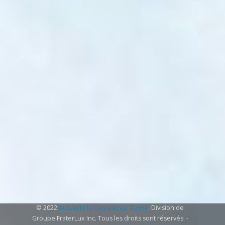
© 2022
Accueillir la Conscience Divine
. Division de
Groupe FraterLux Inc. Tous les droits sont réservés. -