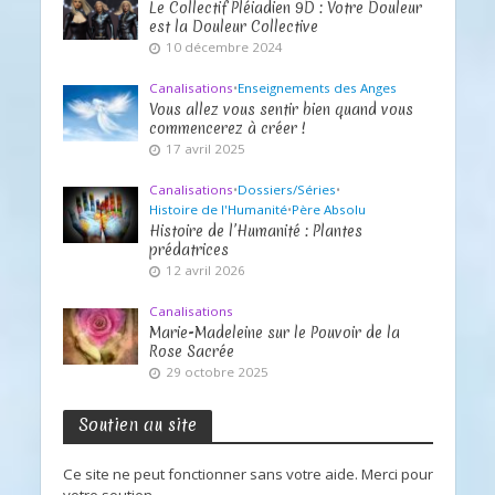
Le Collectif Pléiadien 9D : Votre Douleur
est la Douleur Collective
10 décembre 2024
Canalisations
•
Enseignements des Anges
Vous allez vous sentir bien quand vous
commencerez à créer !
17 avril 2025
Canalisations
•
Dossiers/Séries
•
Histoire de l'Humanité
•
Père Absolu
Histoire de l’Humanité : Plantes
prédatrices
12 avril 2026
Canalisations
Marie-Madeleine sur le Pouvoir de la
Rose Sacrée
29 octobre 2025
Soutien au site
Ce site ne peut fonctionner sans votre aide. Merci pour
votre soutien.