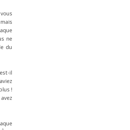
 vous
amais
haque
us ne
le du
st-il
aviez
lus !
 avez
haque