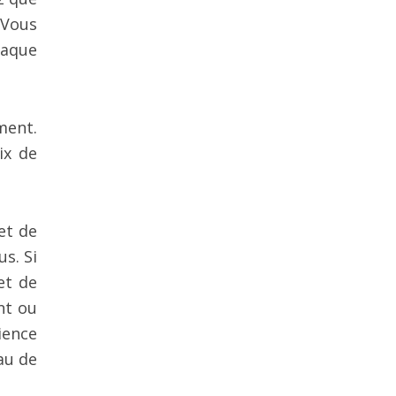
 Vous
haque
ment.
ix de
et de
us. Si
et de
nt ou
ience
au de