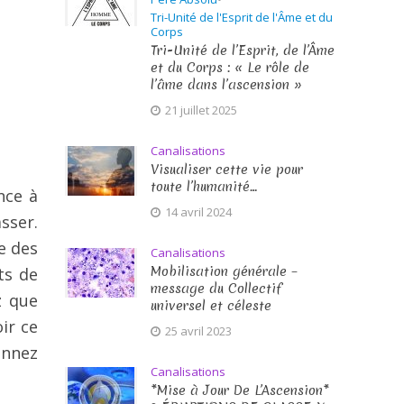
Tri-Unité de l'Esprit de l'Âme et du
Corps
Tri-Unité de l’Esprit, de l’Âme
et du Corps : « Le rôle de
l’âme dans l’ascension »
21 juillet 2025
Canalisations
Visualiser cette vie pour
toute l’humanité…
nce à
14 avril 2024
sser.
e des
Canalisations
Mobilisation générale –
ts de
message du Collectif
z que
universel et céleste
ir ce
25 avril 2023
onnez
Canalisations
*Mise à Jour De L’Ascension*