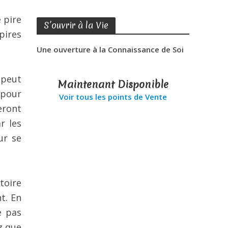
 pire
S’ouvrir à la Vie
pires
Une ouverture à la Connaissance de Soi
 peut
Maintenant Disponible
 pour
Voir tous les points de Vente
eront
r les
ur se
toire
t. En
e pas
z que