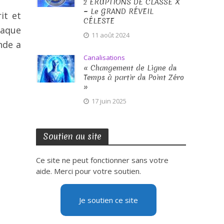
2 ÉRUPTIONS DE CLASSE X
~ Le GRAND RÉVEIL
it et
CÉLESTE
haque
11 août 2024
nde a
Canalisations
« Changement de Ligne du
Temps à partir du Point Zéro
»
17 juin 2025
Soutien au site
Ce site ne peut fonctionner sans votre
aide. Merci pour votre soutien.
Je soutien ce site