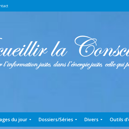
ntact
ages du jour
Dossiers/Séries
Divers
Outils d’