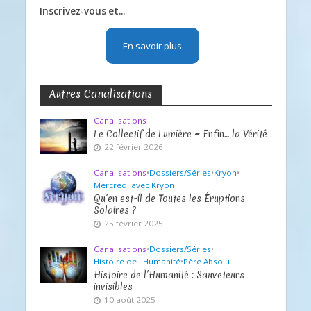
Inscrivez-vous et...
En savoir plus
Autres Canalisations
Canalisations
Le Collectif de Lumière ~ Enfin… la Vérité
22 février 2026
Canalisations
•
Dossiers/Séries
•
Kryon
•
Mercredi avec Kryon
Qu’en est-il de Toutes les Éruptions
Solaires ?
25 février 2025
Canalisations
•
Dossiers/Séries
•
Histoire de l'Humanité
•
Père Absolu
Histoire de l’Humanité : Sauveteurs
invisibles
10 août 2025