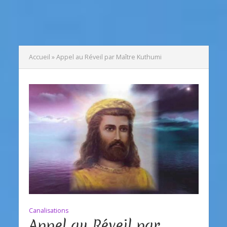
Accueil
»
Appel au Réveil par Maître Kuthumi
Canalisations
Appel au Réveil par