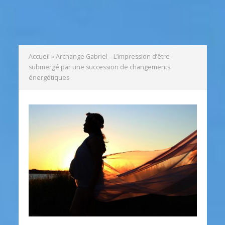
Accueil
»
Archange Gabriel – L’impression d’être
submergé par une succession de changements
énergétiques