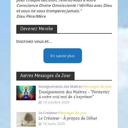
pour chaque décision, référez-vous à votre
Conscience Divine Omnisciente ! Vérifiez avec Dieu
et vous ne vous tromperez jamais."
Dieu Père/Mère
Devenez Membe
Inscrivez-vous et...
En savoir plus
Autres Messages du Jour
Enseignements des Maîtres
•
Messages du jour
Enseignements des Maîtres – “Permettez
à votre vrai moi de s’exprimer”
19 octobre 2024
Le Créateur
•
Messages du jour
Le Créateur – À propos du Début
14 mars 2025