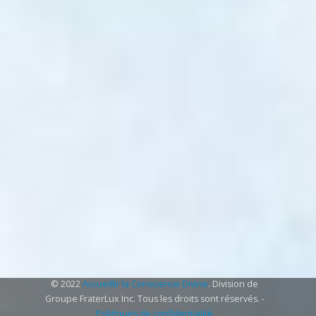
© 2022
Accueillir la Conscience Divine
. Division de
Groupe FraterLux Inc. Tous les droits sont réservés. -
Politiques de confidentialité