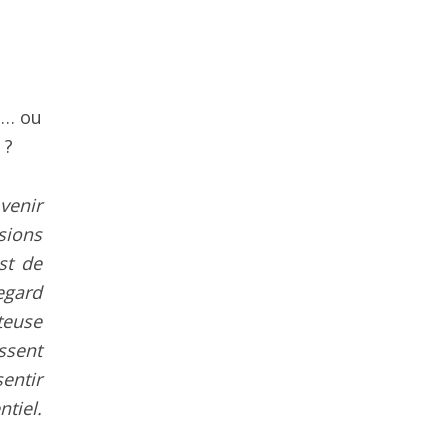
s… ou
 ?
 venir
sions
st de
egard
teuse
ssent
entir
tiel.