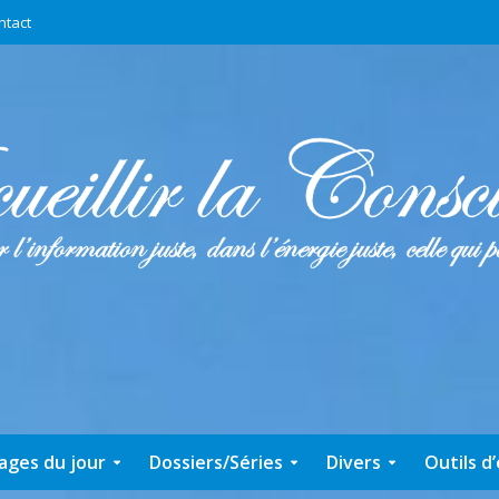
ntact
ages du jour
Dossiers/Séries
Divers
Outils d’