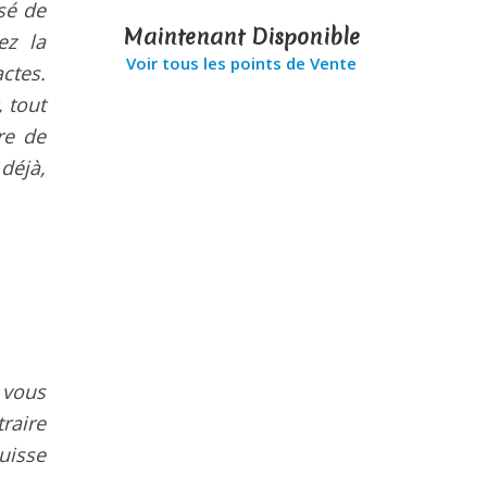
sé de
Maintenant Disponible
ez la
Voir tous les points de Vente
ctes.
, tout
re de
déjà,
 vous
traire
uisse