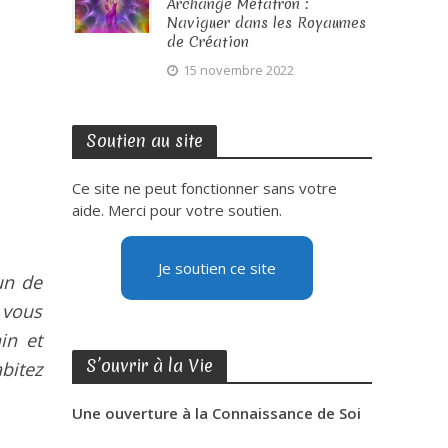
Archange Métatron :
Naviguer dans les Royaumes
de Création
15 novembre 2022
Soutien au site
Ce site ne peut fonctionner sans votre
aide. Merci pour votre soutien.
Je soutien ce site
un de
 vous
in et
S’ouvrir à la Vie
bitez
Une ouverture à la Connaissance de Soi