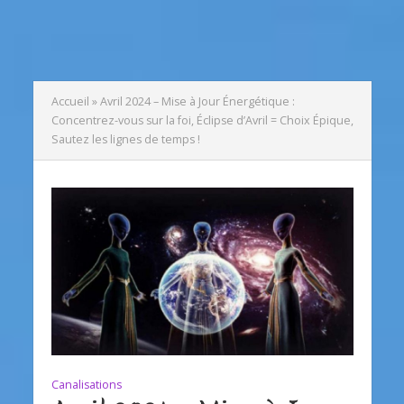
Accueil
»
Avril 2024 – Mise à Jour Énergétique :
Concentrez-vous sur la foi, Éclipse d’Avril = Choix Épique,
Sautez les lignes de temps !
Canalisations