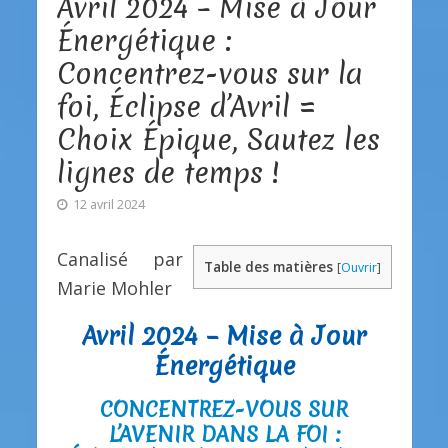
Avril 2024 – Mise à Jour
Énergétique :
Concentrez-vous sur la
foi, Éclipse d’Avril =
Choix Épique, Sautez les
lignes de temps !
12 avril 2024
Canalisé par
Table des matières
[
Ouvrir
]
Marie Mohler
Avril 2024 – Mise à Jour
Énergétique
CONCENTREZ-VOUS SUR
L’AVENIR DANS LA FOI :