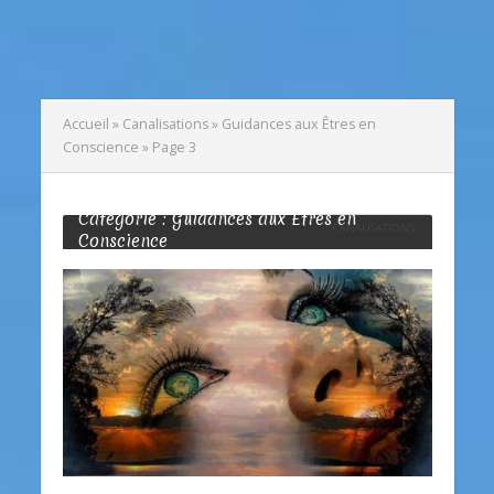
Accueil
»
Canalisations
»
Guidances aux Êtres en
Conscience
»
Page 3
Catégorie : Guidances aux Êtres en
CANALISATIONS
Conscience