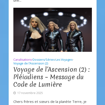
une...
Canalisations
Dossiers/Séries
Les Voyages
•
•
•
Voyage de l’Ascension (2)
Voyage de l’Ascension (2) :
Pléiadiens – Message du
Code de Lumière
17 novembre 2025
Chers frères et sœurs de la planète Terre, je