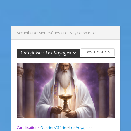
Accueil
»
Dossiers/Séries
»
Les Voyages
»
Page 3
Catégorie : Les Voyages
DOSSIERS/SÉRIES
Canalisations
Dossiers/Séries
Les Voyages
•
•
•