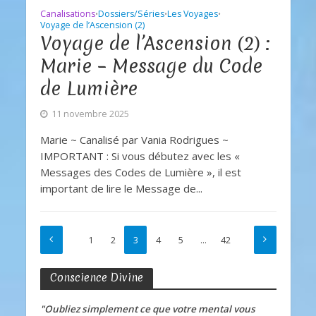
Canalisations
Dossiers/Séries
Les Voyages
•
•
•
Voyage de l’Ascension (2)
Voyage de l’Ascension (2) :
Marie – Message du Code
de Lumière
11 novembre 2025
Marie ~ Canalisé par Vania Rodrigues ~
IMPORTANT : Si vous débutez avec les «
Messages des Codes de Lumière », il est
important de lire le Message de...
1
2
3
4
5
…
42
Conscience Divine
"Oubliez simplement ce que votre mental vous