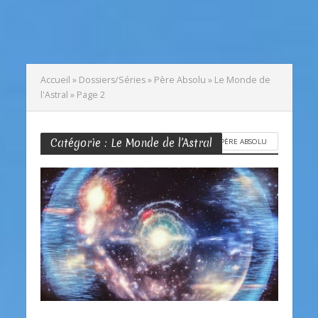
Accueil
»
Dossiers/Séries
»
Père Absolu
»
Le Monde de
l'Astral
»
Page 2
Catégorie : Le Monde de l’Astral
PÈRE ABSOLU