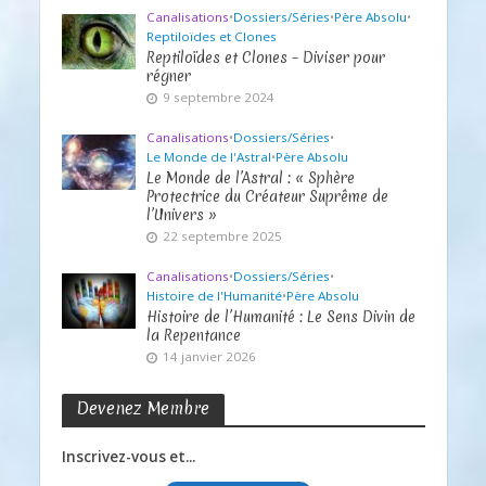
Canalisations
•
Dossiers/Séries
•
Père Absolu
•
Reptiloïdes et Clones
Reptiloïdes et Clones – Diviser pour
régner
9 septembre 2024
Canalisations
•
Dossiers/Séries
•
Le Monde de l'Astral
•
Père Absolu
Le Monde de l’Astral : « Sphère
Protectrice du Créateur Suprême de
l’Univers »
22 septembre 2025
Canalisations
•
Dossiers/Séries
•
Histoire de l'Humanité
•
Père Absolu
Histoire de l’Humanité : Le Sens Divin de
la Repentance
14 janvier 2026
Devenez Membre
Inscrivez-vous et...