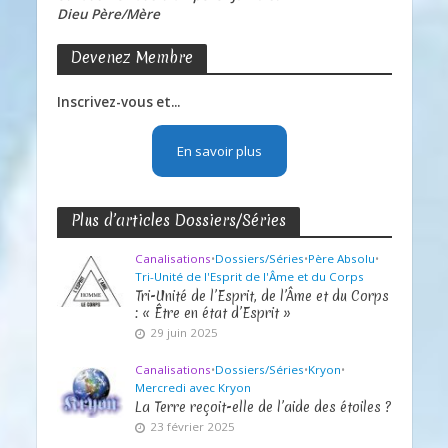
Dieu Père/Mère
Devenez Membre
Inscrivez-vous et...
En savoir plus
Plus d’articles Dossiers/Séries
Canalisations
•
Dossiers/Séries
•
Père Absolu
•
Tri-Unité de l'Esprit de l'Âme et du Corps
Tri-Unité de l’Esprit, de l’Âme et du Corps
: « Être en état d’Esprit »
29 juin 2025
Canalisations
•
Dossiers/Séries
•
Kryon
•
Mercredi avec Kryon
La Terre reçoit-elle de l’aide des étoiles ?
23 février 2025