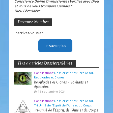
Conscience Divine Omnisciente ! Vérifiez avec Dieu
et vous ne vous tromperez jamais."
Dieu Père/Mère
Devenez Membre
Inscrivez-vous et...
En savoir plus
Plus d’articles Dossiers/Séries
Canalisations
•
Dossiers/Séries
•
Père Absolu
•
Reptiloïdes et Clones
Reptiloïdes et Clones – Souhaits et
Aptitudes
16 septembre 2024
Canalisations
•
Dossiers/Séries
•
Père Absolu
•
Tri-Unité de l'Esprit de l'Âme et du Corps
Tri-Unité de l’Esprit, de l’Âme et du Corps