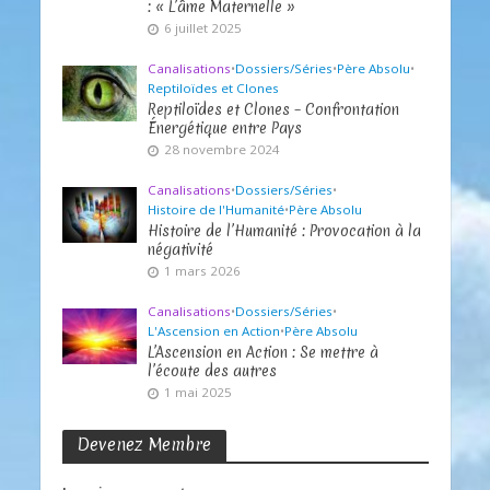
: « L’âme Maternelle »
6 juillet 2025
Canalisations
•
Dossiers/Séries
•
Père Absolu
•
Reptiloïdes et Clones
Reptiloïdes et Clones – Confrontation
Énergétique entre Pays
28 novembre 2024
Canalisations
•
Dossiers/Séries
•
Histoire de l'Humanité
•
Père Absolu
Histoire de l’Humanité : Provocation à la
négativité
1 mars 2026
Canalisations
•
Dossiers/Séries
•
L'Ascension en Action
•
Père Absolu
L’Ascension en Action : Se mettre à
l’écoute des autres
1 mai 2025
Devenez Membre