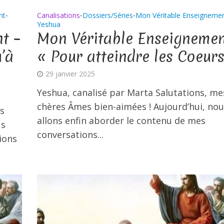
nt
Canalisations
Dossiers/Séries
Mon Véritable Enseigneme
•
•
•
Yeshua
t –
Mon Véritable Enseignemen
u’à
« Pour atteindre les Coeur
29 janvier 2025
Yeshua, canalisé par Marta Salutations, me
chères Âmes bien-aimées ! Aujourd’hui, nou
s
allons enfin aborder le contenu de mes
us
conversations...
ions