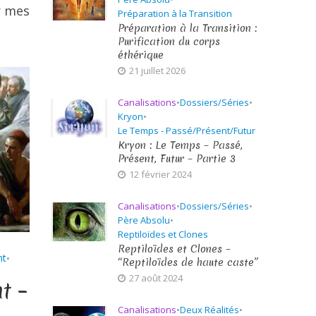
r mes
Préparation à la Transition
Préparation à la Transition :
Purification du corps
éthérique
21 juillet 2026
Canalisations
•
Dossiers/Séries
•
Kryon
•
Le Temps - Passé/Présent/Futur
Kryon : Le Temps – Passé,
Présent, Futur – Partie 3
12 février 2024
Canalisations
•
Dossiers/Séries
•
Père Absolu
•
Reptiloïdes et Clones
Reptiloïdes et Clones –
nt
•
“Reptiloïdes de haute caste”
27 août 2024
t –
Canalisations
•
Deux Réalités
•