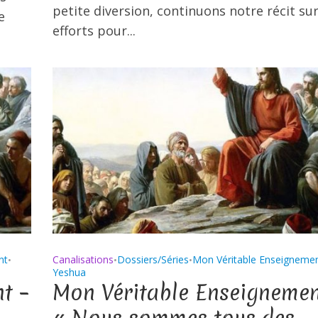
petite diversion, continuons notre récit su
e
efforts pour...
nt
Canalisations
Dossiers/Séries
Mon Véritable Enseigneme
•
•
•
Yeshua
t –
Mon Véritable Enseignemen