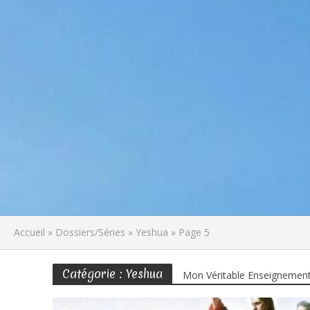
Accueil
»
Dossiers/Séries
»
Yeshua
»
Page 5
Catégorie : Yeshua
Mon Véritable Enseignemen