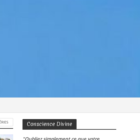
ÉRIES
Conscience Divine
"Oubliez simplement ce que votre