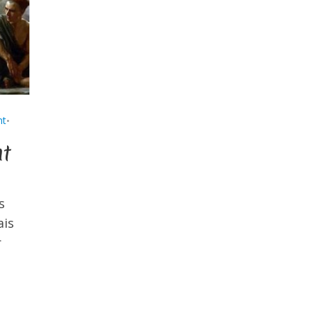
nt
•
nt
s
ais
r