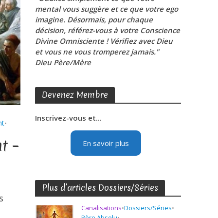
mental vous suggère et ce que votre ego
imagine. Désormais, pour chaque
décision, référez-vous à votre Conscience
Divine Omnisciente ! Vérifiez avec Dieu
et vous ne vous tromperez jamais."
Dieu Père/Mère
Devenez Membre
Inscrivez-vous et...
nt
•
t –
En savoir plus
Plus d’articles Dossiers/Séries
s
Canalisations
•
Dossiers/Séries
•
Père Absolu
•