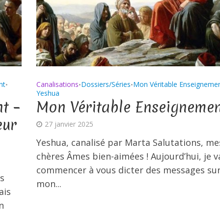
nt
Canalisations
Dossiers/Séries
Mon Véritable Enseigneme
•
•
•
Yeshua
t –
Mon Véritable Enseigneme
œur
27 janvier 2025
Yeshua, canalisé par Marta Salutations, me
chères Âmes bien-aimées ! Aujourd’hui, je v
commencer à vous dicter des messages su
s
mon...
ais
n