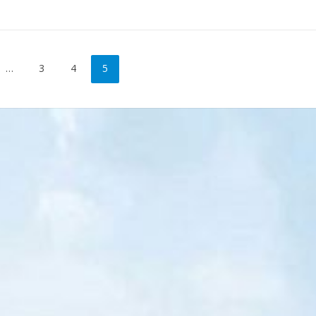
…
3
4
5