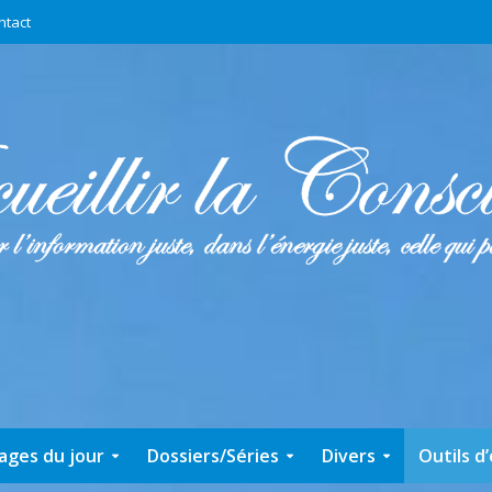
ntact
ages du jour
Dossiers/Séries
Divers
Outils d’