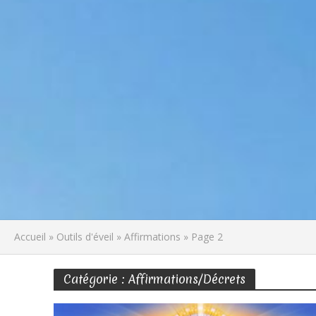
Accueil
»
Outils d'éveil
»
Affirmations
»
Page 2
Catégorie : Affirmations/Décrets