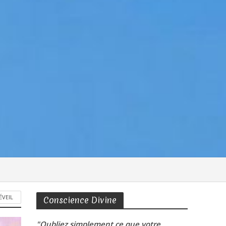
ÉVEIL
Conscience Divine
"Oubliez simplement ce que votre