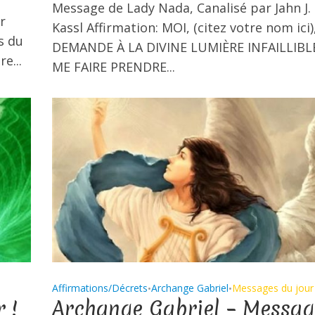
Message de Lady Nada, Canalisé par Jahn J.
r
Kassl Affirmation: MOI, (citez votre nom ici)
s du
DEMANDE À LA DIVINE LUMIÈRE INFAILLIBL
e...
ME FAIRE PRENDRE...
Affirmations/Décrets
Archange Gabriel
Messages du jour
•
•
 !
Archange Gabriel – Messag