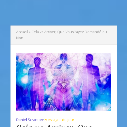
Accueil
»
Cela va Arriver, Que Vous l’ayez Demandé ou
Non
Daniel Scranton
•
Messages du jour