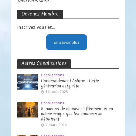
Dieu Père/Mère
Devenez Membre
Inscrivez-vous et...
En savoir plus
Autres Canalisations
Canalisations
Commandement Ashtar – Cette
génération est prête
16 août 2025
Canalisations
Beaucoup de choses s’effectuent et en
même temps que les sombres se
débattent
7 mars 2026
Canalisations