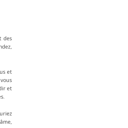
t des
ndez,
us et
 vous
ir et
s.
uriez
 âme,