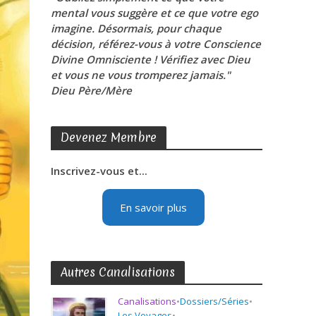
mental vous suggère et ce que votre ego
imagine. Désormais, pour chaque
décision, référez-vous à votre Conscience
Divine Omnisciente ! Vérifiez avec Dieu
et vous ne vous tromperez jamais."
Dieu Père/Mère
Devenez Membre
Inscrivez-vous et...
En savoir plus
Autres Canalisations
Canalisations
•
Dossiers/Séries
•
Les Voyages
•