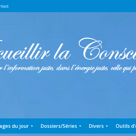
ntact
ages du jour
Dossiers/Séries
Divers
Outils d’