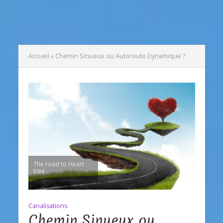
Accueil
»
Chemin Sinueux ou Autoroute Dynamique ?
The road to Heart
tree
Canalisations
Chemin Sinueux ou