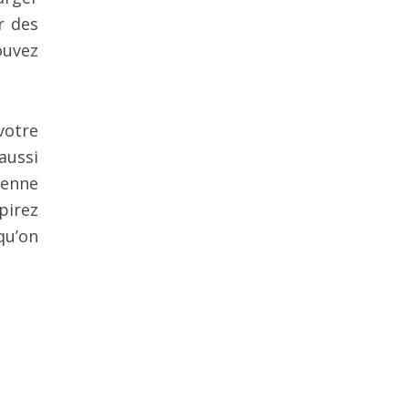
r des
ouvez
votre
 aussi
ienne
pirez
qu’on