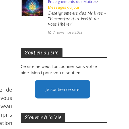
Enseignements des Maîtres
•
Messages du jour
Enseignements des Maîtres –
“Permettez à la Vérité de
vous libérer”
7 novembre 2023
Soutien au site
Ce site ne peut fonctionner sans votre
aide. Merci pour votre soutien.
ez de
Je soutien ce site
 vous
niveau
mpris
S’ouvrir à la Vie
ation