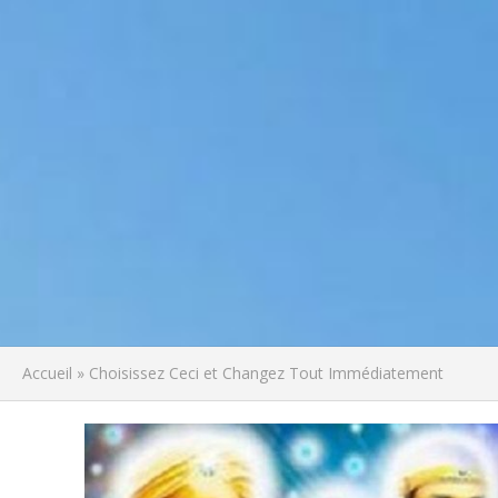
Accueil
»
Choisissez Ceci et Changez Tout Immédiatement