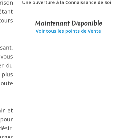
rison
Une ouverture à la Connaissance de Soi
êtant
cours
Maintenant Disponible
Voir tous les points de Vente
sant.
 vous
er du
r plus
toute
ir et
 pour
ésir.
arger