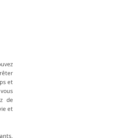
ouvez
rêter
ps et
 vous
ez de
ie et
ants,