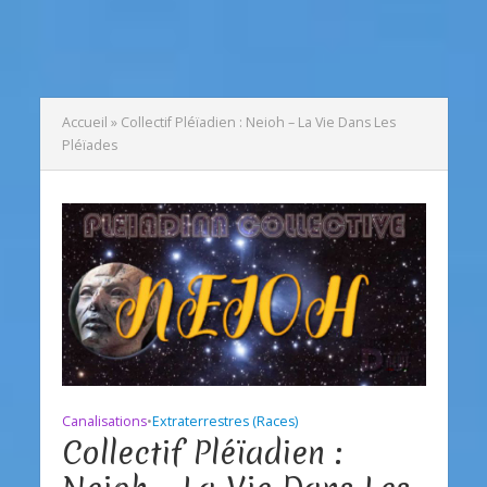
Accueil
»
Collectif Pléïadien : Neioh – La Vie Dans Les
Pléïades
Canalisations
•
Extraterrestres (Races)
Collectif Pléïadien :