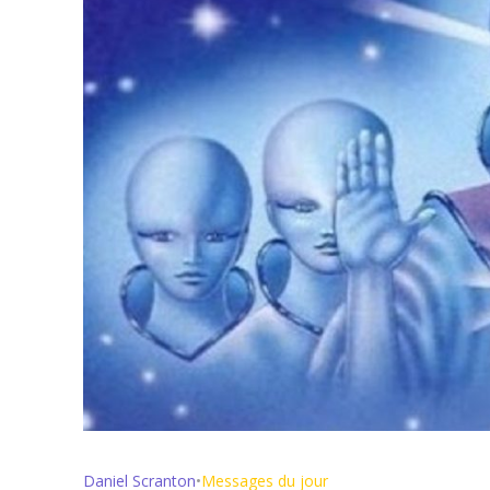
Daniel Scranton
•
Messages du jour