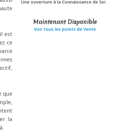
Une ouverture à la Connaissance de Soi
haute
Maintenant Disponible
Voir tous les points de Vente
l est
ez ce
parce
onnes
ctif,
z que
mple,
ntent
er la
à.