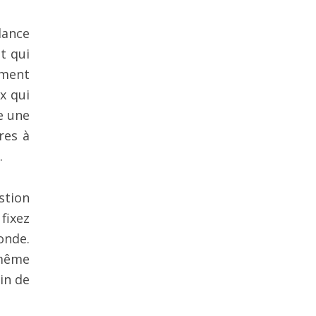
dance
t qui
oment
x qui
e une
res à
.
stion
fixez
onde.
 même
in de