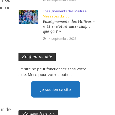
un ou
ne ou
Enseignements des Maîtres
•
Messages du jour
Enseignements des Maîtres –
« Et si c’était aussi simple
que ça ? »
14 septembre 2025
Soutien au site
Ce site ne peut fonctionner sans votre
aide. Merci pour votre soutien.
Je soutien ce site
ur de
S’ouvrir à la Vie