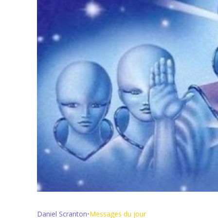
Daniel Scranton
•
Messages du jour