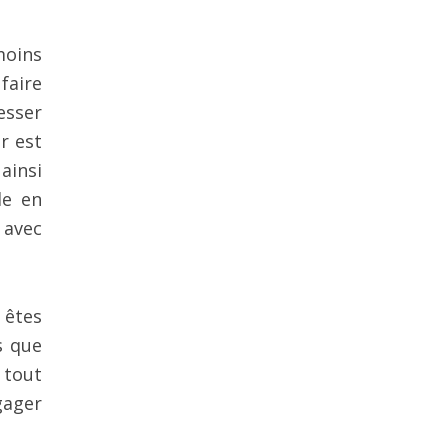
moins
faire
esser
r est
ainsi
le en
 avec
 êtes
s que
 tout
gager