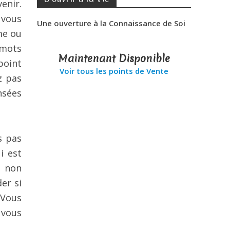
enir.
 vous
Une ouverture à la Connaissance de Soi
me ou
 mots
Maintenant Disponible
point
Voir tous les points de Vente
z pas
nsées
s pas
i est
u non
er si
 Vous
 vous