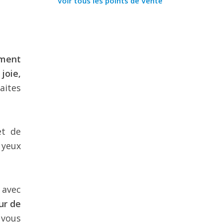
Voir tous les points de Vente
iment
joie,
aites
et de
 yeux
r avec
eur de
 vous