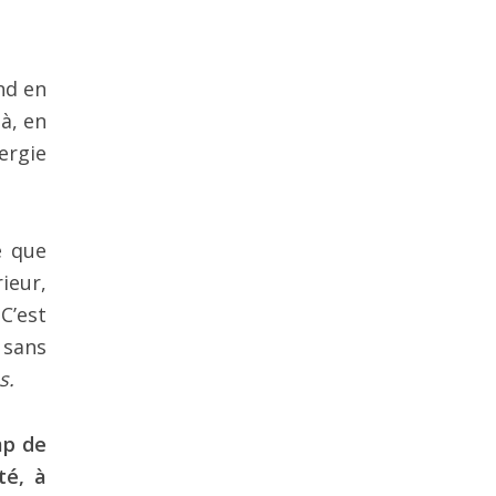
nd en
là, en
ergie
e que
ieur,
C’est
 sans
s.
mp de
té, à