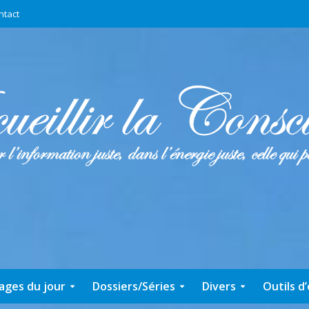
ntact
ages du jour
Dossiers/Séries
Divers
Outils d’