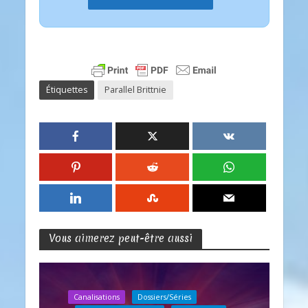
Étiquettes
Parallel Brittnie
Vous aimerez peut-être aussi
Canalisations
Dossiers/Séries