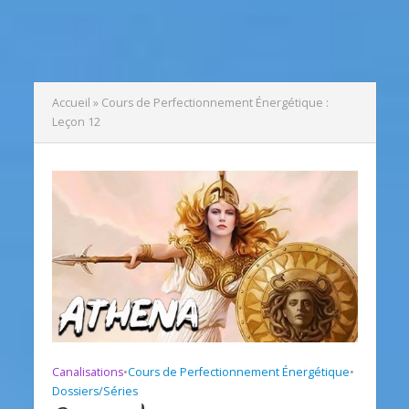
Accueil
»
Cours de Perfectionnement Énergétique :
Leçon 12
Canalisations
•
Cours de Perfectionnement Énergétique
•
Dossiers/Séries