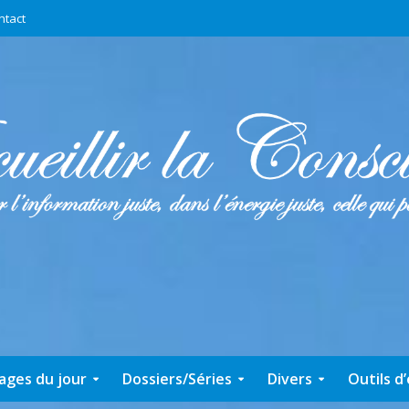
ntact
ages du jour
Dossiers/Séries
Divers
Outils d’