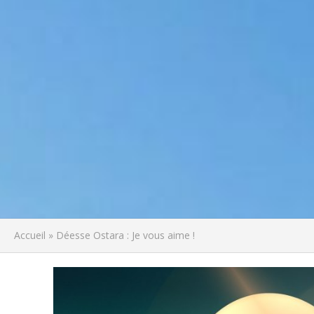
Accueil
»
Déesse Ostara : Je vous aime !