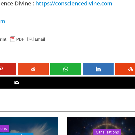
ience Divine :
https://consciencedivine.com
om
ions
Canalisations