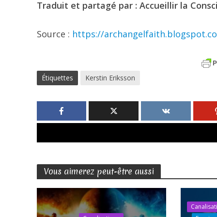
Traduit et partagé par : Accueillir la Consc
Source :
https://archangelfaith.blogspot.c
Étiquettes
Kerstin Eriksson
Vous aimerez peut-être aussi
Canalisat