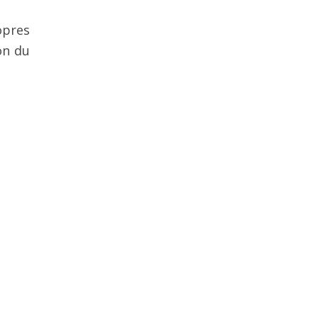
opres
on du