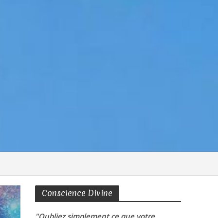
Conscience Divine
"Oubliez simplement ce que votre