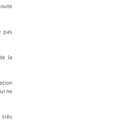
toute
e pas
de la
ation
ui ne
 très