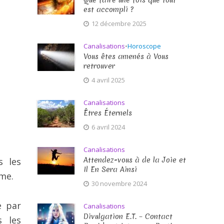
Que faire une fois que tout
est accompli ?
12 décembre 2025
Canalisations
•
Horoscope
Vous êtes amenés à Vous
retrouver
4 avril 2025
Canalisations
Êtres Éternels
6 avril 2024
Canalisations
Attendez-vous à de la Joie et
s les
Il En Sera Ainsi
me.
30 novembre 2024
e par
Canalisations
Divulgation E.T. – Contact
s les