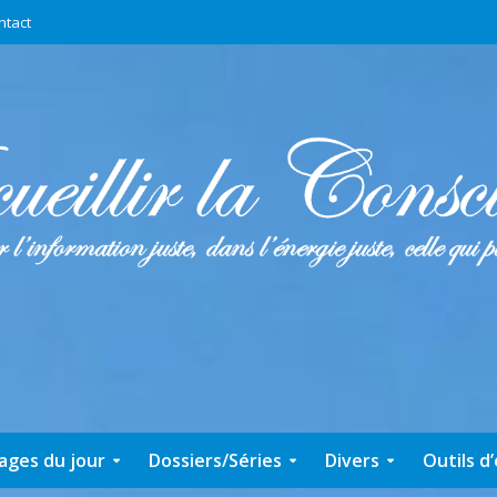
ntact
ages du jour
Dossiers/Séries
Divers
Outils d’