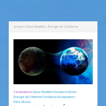
Accueil
»
Deux Réalités : Énergie de Confiance
Canalisations
•
Deux Réalités
•
Dossiers/Séries
•
Énergie de l'Attente/Confiance/Acceptation
•
Père Absolu