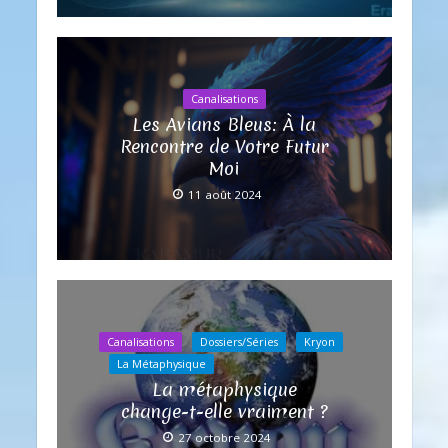
Canalisations
Les Avians Bleus: À la
Rencontre de Votre Futur
Moi
11 août 2024
Canalisations
Dossiers/Séries
Kryon
La Métaphysique
La métaphysique
change-t-elle vraiment ?
27 octobre 2024