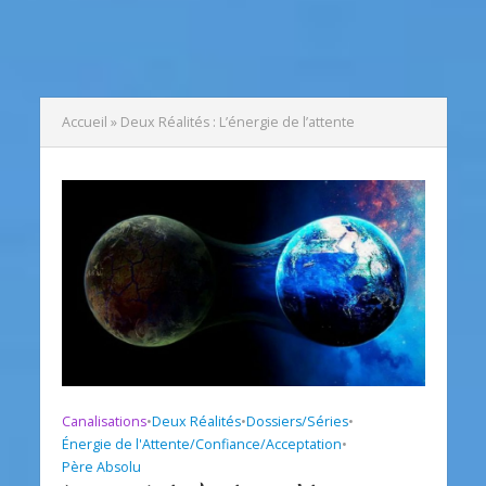
Accueil
»
Deux Réalités : L’énergie de l’attente
Canalisations
•
Deux Réalités
•
Dossiers/Séries
•
Énergie de l'Attente/Confiance/Acceptation
•
Père Absolu