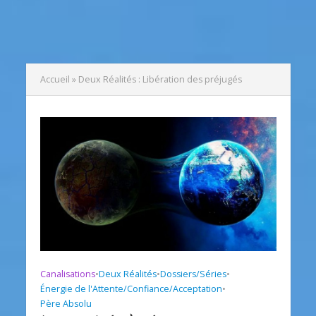
Accueil
»
Deux Réalités : Libération des préjugés
Canalisations
•
Deux Réalités
•
Dossiers/Séries
•
Énergie de l'Attente/Confiance/Acceptation
•
Père Absolu