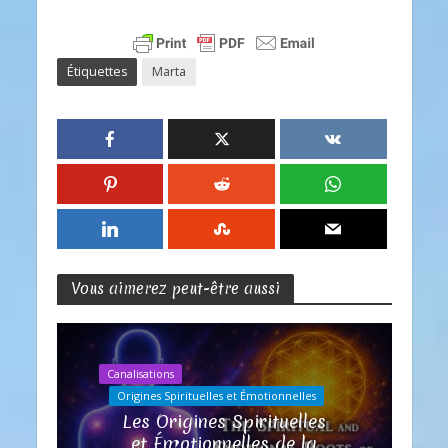
Étiquettes
Marta
Vous aimerez peut-être aussi
Canalisations
Origines Spirituelles et Émotionnelles
Les Origines Spirituelles
et Émotionnelles de la