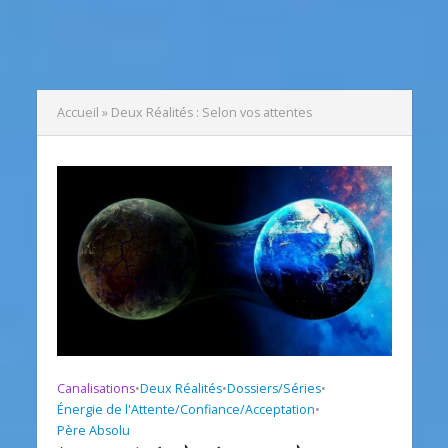
Accueil
»
Deux Réalités : Selon vos attentes
Canalisations
•
Deux Réalités
•
Dossiers/Séries
•
Énergie de l'Attente/Confiance/Acceptation
•
Père Absolu