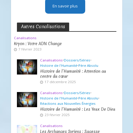
En savoir plus
Autres Canalisations
Canalisations
Kryon : Votre ADN Change
7 février 2023
Canalisations
•
Dossiers/Séries
•
Histoire de l'Humanité
•
Père Absolu
Histoire de l’Humanité : Attention au
centre du cœur
17 décembre 2025
Canalisations
•
Dossiers/Séries
•
Histoire de l'Humanité
•
Père Absolu
•
Réactions aux Nouvelles Énergies
Histoire de l’Humanité : Les Yeux De Dieu
23 février 2025
Canalisations
Les Archanges Syriens : Sagesse