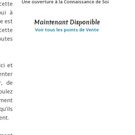
Une ouverture à la Connaissance de Soi
cette
oui à
e est
Maintenant Disponible
cette
Voir tous les points de Vente
outes
ci et
enter
r, de
oulez
ement
u’ils
ent.