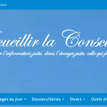
ntact
ages du jour
Dossiers/Séries
Divers
Outils d’