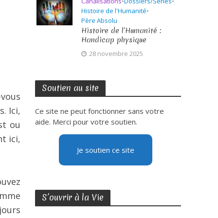
Canalisations
•
Dossiers/Séries
•
Histoire de l'Humanité
•
Père Absolu
Histoire de l’Humanité :
Handicap physique
28 novembre 2025
Soutien au site
-vous
 Ici,
Ce site ne peut fonctionner sans votre
aide. Merci pour votre soutien.
st ou
 ici,
Je soutien ce site
ouvez
comme
S’ouvrir à la Vie
jours