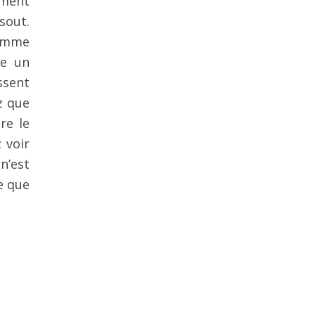
ement
sout.
comme
me un
ssent
z que
re le
 voir
n’est
ce que