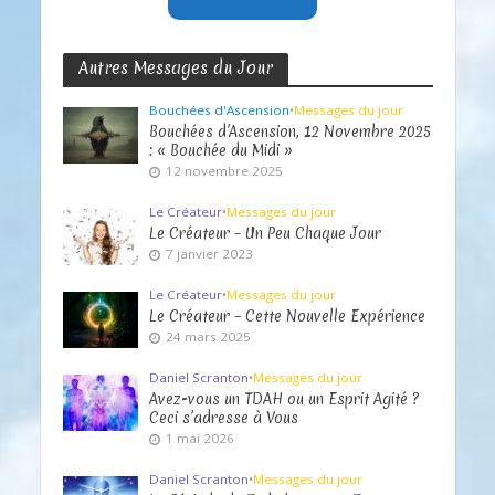
Autres Messages du Jour
Bouchées d'Ascension
•
Messages du jour
Bouchées d’Ascension, 12 Novembre 2025
: « Bouchée du Midi »
12 novembre 2025
Le Créateur
•
Messages du jour
Le Créateur – Un Peu Chaque Jour
7 janvier 2023
Le Créateur
•
Messages du jour
Le Créateur – Cette Nouvelle Expérience
24 mars 2025
Daniel Scranton
•
Messages du jour
Avez-vous un TDAH ou un Esprit Agité ?
Ceci s’adresse à Vous
1 mai 2026
Daniel Scranton
•
Messages du jour