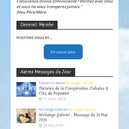
Conscience Divine Omnisciente ! Vérifiez avec Dieu
et vous ne vous tromperez jamais."
Dieu Père/Mère
Devenez Membe
Inscrivez-vous et...
En savoir plus
Autres Messages du Jour
Daniel Scranton
•
Messages du jour
Théories de la Conspiration, Cabales &
Clés du Royaume
17 mars 2023
Archange Gabriel
•
Messages du jour
Archange Gabriel – Message du 24 Mai
2024
24 mai 2024