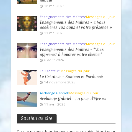
beauté
18 mai 2026
Enseignements des Maîtres
•
Messages du jour
Enseignements des Maîtres – « Vous
accélérez vos dons et votre présence »
11 mai 2025
Enseignements des Maîtres
•
Messages du jour
Enseignements des Maîtres – “Vous
apprenez à honorer votre chemin”
6 août 2024
Le Créateur
•
Messages du jour
Le Créateur – Soutenu et Pardonné
14 novembre 2025
Archange Gabriel
•
Messages du jour
Archange Gabriel – La peur d’être vu
11 avril 2026
Soutien au site
Ce site ne peut fonctionner sans votre aide. Merci pour