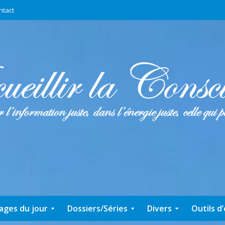
ntact
ages du jour
Dossiers/Séries
Divers
Outils d’