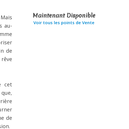
Maintenant Disponible
 Mais
Voir tous les points de Vente
s au-
comme
riser
in de
u rêve
e cet
 que,
rière
urner
ne de
ion.