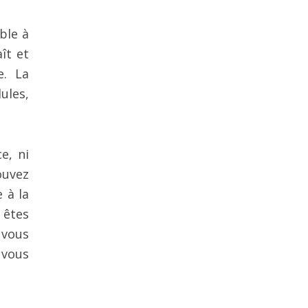
ble à
ît et
e. La
ules,
e, ni
ouvez
 à la
s êtes
 vous
 vous