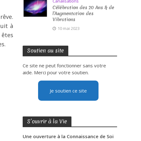
Canalisations
Célébration des 20 Ans & de
l’Augmentation des
rêve.
Vibrations
uit à
10 mai 2023
 êtes
es.
Soutien au site
Ce site ne peut fonctionner sans votre
aide. Merci pour votre soutien.
Je soutien ce site
S’ouvrir à la Vie
Une ouverture à la Connaissance de Soi