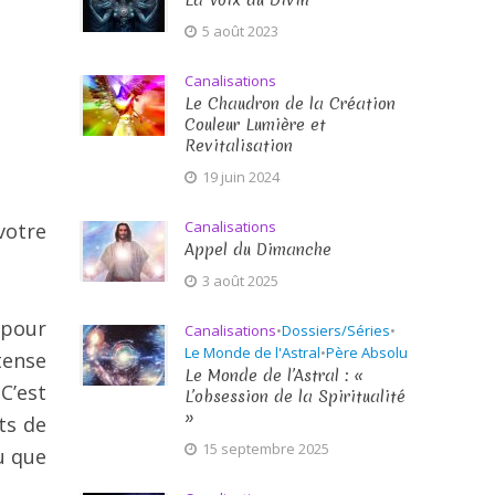
La Voix du Divin
5 août 2023
Canalisations
Le Chaudron de la Création
Couleur Lumière et
Revitalisation
19 juin 2024
Canalisations
votre
Appel du Dimanche
3 août 2025
 pour
Canalisations
•
Dossiers/Séries
•
Le Monde de l'Astral
•
Père Absolu
tense
Le Monde de l’Astral : «
 C’est
L’obsession de la Spiritualité
»
ts de
15 septembre 2025
u que