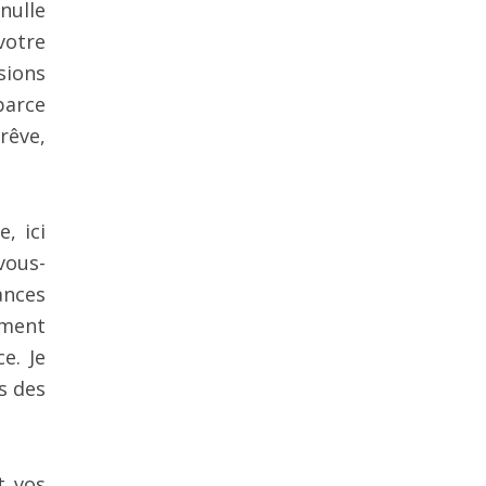
nulle
votre
sions
parce
rêve,
, ici
vous-
ances
ement
e. Je
s des
t vos