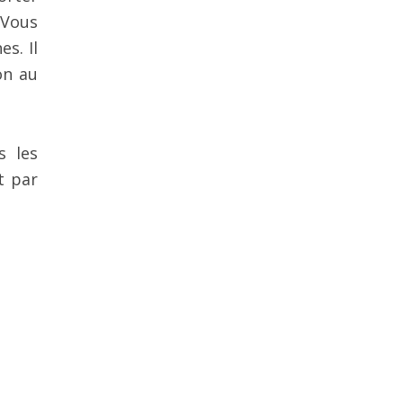
 Vous
s. Il
on au
s les
t par