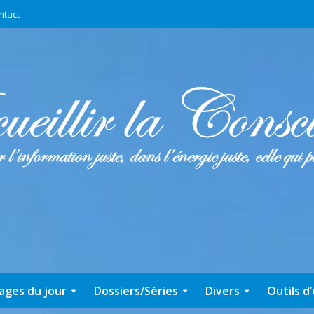
ntact
ages du jour
Dossiers/Séries
Divers
Outils d’