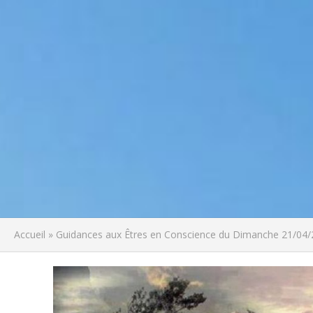
Accueil
»
Guidances aux Êtres en Conscience du Dimanche 21/04