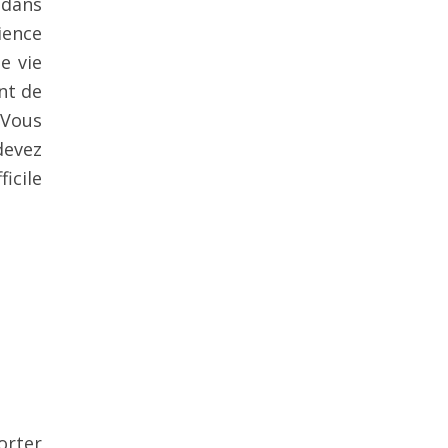
 dans
ience
e vie
nt de
 Vous
devez
icile
orter