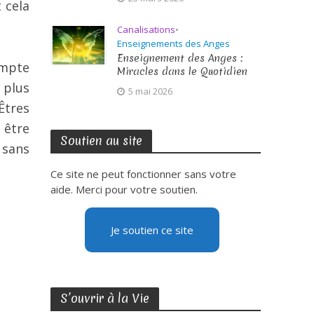
 cela
Canalisations
•
Enseignements des Anges
Enseignement des Anges :
compte
Miracles dans le Quotidien
 plus
5 mai 2026
Êtres
 être
Soutien au site
 sans
Ce site ne peut fonctionner sans votre
aide. Merci pour votre soutien.
Je soutien ce site
S’ouvrir à la Vie