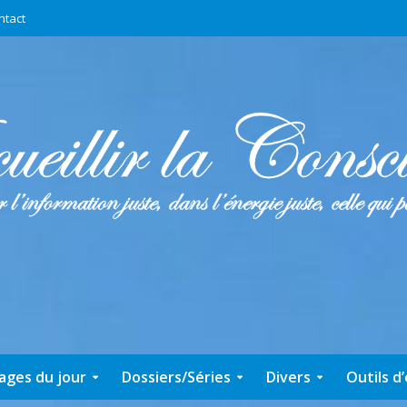
ntact
ages du jour
Dossiers/Séries
Divers
Outils d’