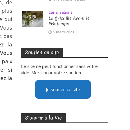
s, de
 plus
Canalisations
La Grisaille Avant le
e qui
Printemps
 Vous
5 mars 2023
c pas
ez la
Soutien au site
 Vous
 paix
Ce site ne peut fonctionner sans votre
er si
aide. Merci pour votre soutien.
ez la
Je soutien ce site
S’ouvrir à la Vie