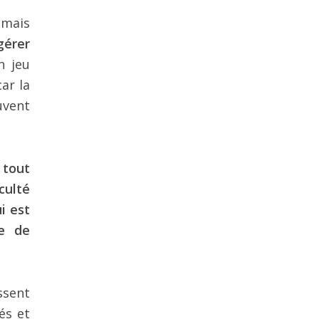
 mais
gérer
n jeu
ar la
uvent
 tout
culté
i est
se de
ssent
és et