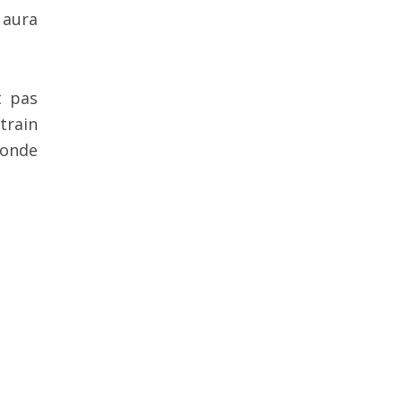
 aura
t pas
train
Monde