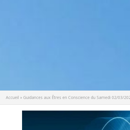
Accueil
»
Guidances aux Êtres en Conscience du Samedi 02/03/20