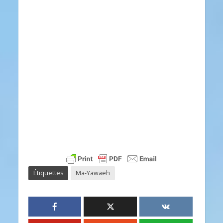
Étiquettes
Ma-Yawaeh