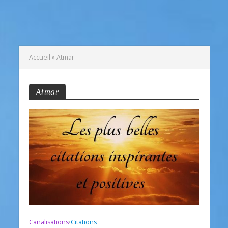
Accueil
»
Atmar
Atmar
Canalisations
Citations
•